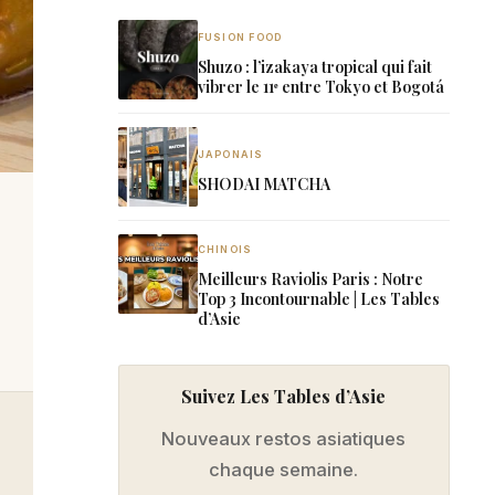
FUSION FOOD
Shuzo : l’izakaya tropical qui fait
vibrer le 11ᵉ entre Tokyo et Bogotá
JAPONAIS
SHODAI MATCHA
CHINOIS
Meilleurs Raviolis Paris : Notre
Top 3 Incontournable | Les Tables
d’Asie
Suivez Les Tables d’Asie
Nouveaux restos asiatiques
chaque semaine.