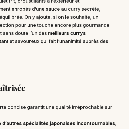
 frit, croustillants à l’extérieur et
tement enrobés d’une sauce au curry secrète,
quilibrée. On y ajoute, si on le souhaite, un
rfection pour une touche encore plus gourmande.
t sans doute l’un des
meilleurs currys
tant et savoureux qui fait l’unanimité auprès des
îtrisée
arte concise garantit une qualité irréprochable sur
e
d’autres spécialités japonaises incontournables,