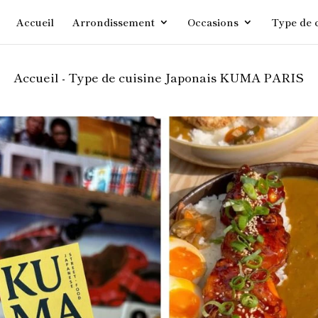
Accueil
Arrondissement
Occasions
Type de 
Accueil -
Type de cuisine
Japonais
KUMA PARIS