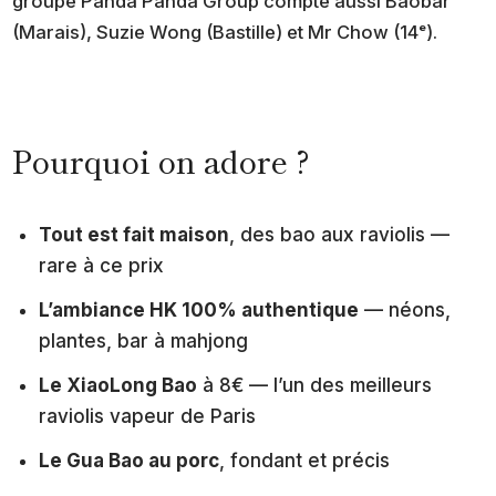
groupe Panda Panda Group compte aussi Baobar
(Marais), Suzie Wong (Bastille) et Mr Chow (14ᵉ).
Pourquoi on adore ?
Tout est fait maison
, des bao aux raviolis —
rare à ce prix
L’ambiance HK 100% authentique
— néons,
plantes, bar à mahjong
Le XiaoLong Bao
à 8€ — l’un des meilleurs
raviolis vapeur de Paris
Le Gua Bao au porc
, fondant et précis