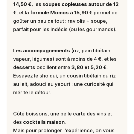
14,50 €,
les s
oupes copieuses autour de 12
€
, et la
formule Momos à 15,90 €
permet de
goûter un peu de tout : raviolis + soupe,
parfait pour les indécis (ou les gourmands).
Les accompagnements
(riz, pain tibétain
vapeur, légumes) sont à moins de 4 €, et les
desserts
oscillent entre
3,80 et 5,20 €
.
Essayez le sho dui, un cousin tibétain du riz
au lait, adouci au yaourt : une curiosité qui
mérite le détour.
Côté boissons, une belle carte des vins et
des
cocktails maison
.
Mais pour prolonger l’expérience, on vous