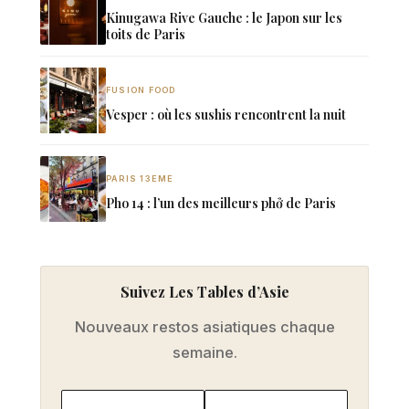
Kinugawa Rive Gauche : le Japon sur les
toits de Paris
FUSION FOOD
Vesper : où les sushis rencontrent la nuit
PARIS 13EME
Pho 14 : l’un des meilleurs phở de Paris
Suivez Les Tables d’Asie
Nouveaux restos asiatiques chaque
semaine.